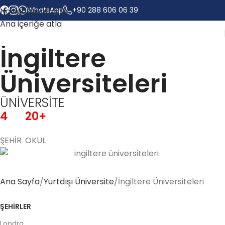
WhatsApp
+90 288 606 06 39
Navigasyona atla
Ana içeriğe atla
İngiltere
Üniversiteleri
ÜNİVERSİTE
4
20+
ŞEHİR
OKUL
Ana Sayfa
Yurtdışı Üniversite
İngiltere Üniversiteleri
ŞEHİRLER
Londra