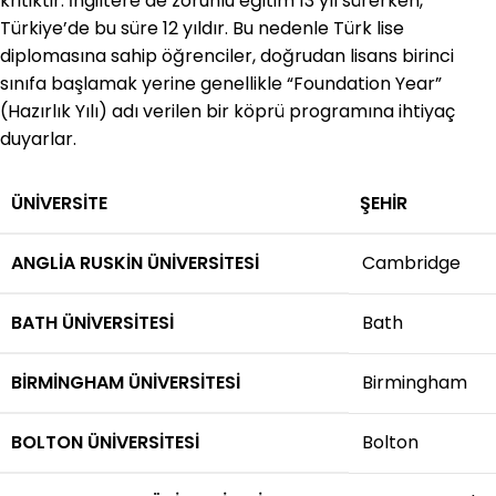
kritiktir. İngiltere’de zorunlu eğitim 13 yıl sürerken,
Türkiye’de bu süre 12 yıldır. Bu nedenle Türk lise
diplomasına sahip öğrenciler, doğrudan lisans birinci
sınıfa başlamak yerine genellikle “Foundation Year”
(Hazırlık Yılı) adı verilen bir köprü programına ihtiyaç
duyarlar.
ÜNIVERSITE
ŞEHIR
ANGLIA RUSKIN ÜNIVERSITESI
Cambridge
BATH ÜNIVERSITESI
Bath
BIRMINGHAM ÜNIVERSITESI
Birmingham
BOLTON ÜNIVERSITESI
Bolton