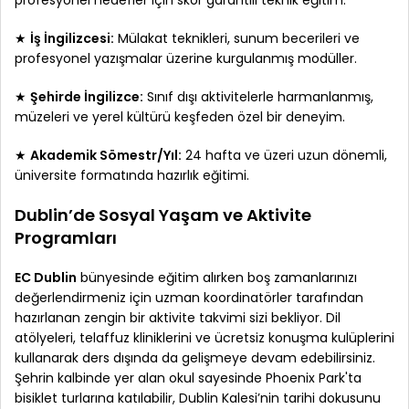
profesyonel hedefler için skor garantili teknik eğitim.
★
İş İngilizcesi:
Mülakat teknikleri, sunum becerileri ve
profesyonel yazışmalar üzerine kurgulanmış modüller.
★
Şehirde İngilizce:
Sınıf dışı aktivitelerle harmanlanmış,
müzeleri ve yerel kültürü keşfeden özel bir deneyim.
★
Akademik Sömestr/Yıl:
24 hafta ve üzeri uzun dönemli,
üniversite formatında hazırlık eğitimi.
Dublin’de Sosyal Yaşam ve Aktivite
Programları
EC Dublin
bünyesinde eğitim alırken boş zamanlarınızı
değerlendirmeniz için uzman koordinatörler tarafından
hazırlanan zengin bir aktivite takvimi sizi bekliyor. Dil
atölyeleri, telaffuz kliniklerini ve ücretsiz konuşma kulüplerini
kullanarak ders dışında da gelişmeye devam edebilirsiniz.
Şehrin kalbinde yer alan okul sayesinde Phoenix Park'ta
bisiklet turlarına katılabilir, Dublin Kalesi’nin tarihi dokusunu