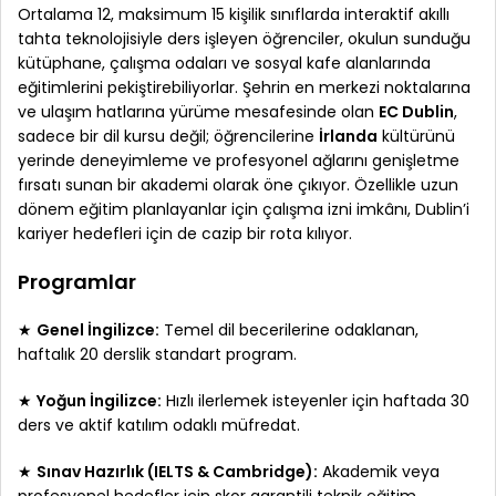
Ortalama 12, maksimum 15 kişilik sınıflarda interaktif akıllı
tahta teknolojisiyle ders işleyen öğrenciler, okulun sunduğu
kütüphane, çalışma odaları ve sosyal kafe alanlarında
eğitimlerini pekiştirebiliyorlar. Şehrin en merkezi noktalarına
ve ulaşım hatlarına yürüme mesafesinde olan
EC Dublin
,
sadece bir dil kursu değil; öğrencilerine
İrlanda
kültürünü
yerinde deneyimleme ve profesyonel ağlarını genişletme
fırsatı sunan bir akademi olarak öne çıkıyor. Özellikle uzun
dönem eğitim planlayanlar için çalışma izni imkânı, Dublin’i
kariyer hedefleri için de cazip bir rota kılıyor.
Programlar
★
Genel İngilizce:
Temel dil becerilerine odaklanan,
haftalık 20 derslik standart program.
★
Yoğun İngilizce:
Hızlı ilerlemek isteyenler için haftada 30
ders ve aktif katılım odaklı müfredat.
★
Sınav Hazırlık (IELTS & Cambridge):
Akademik veya