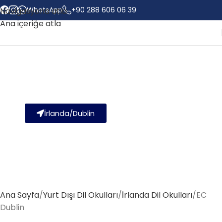
WhatsApp
+90 288 606 06 39
Navigasyona atla
Ana içeriğe atla
EC Dublin
İrlanda/Dublin
Ana Sayfa
Yurt Dışı Dil Okulları
İrlanda Dil Okulları
EC
Dublin