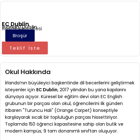
EC Dublin
İrlanda/Dublin
Resmi web sitesi
Broşür
Teklif İste
Okul Hakkında
İrlanda’nın büyüleyici başkentinde dil becerilerini geliştirmek
isteyenler için
EC Dublin
, 2017 yılından bu yana kapılarını
dünyaya açıyor. Küresel bir eğitim devi olan EC English
grubunun bir parçası olan okul, öğrencilerini ilk günden
itibaren "Turuncu Halı" (Orange Carpet) konseptiyle
karşılayarak sıcak bir topluluğun parçası hissettiriyor.
Toplamda 150 öğrenci kapasitesine sahip olan butik ve
modern kampüs, 9 tam donanımlı sınıftan oluşuyor.